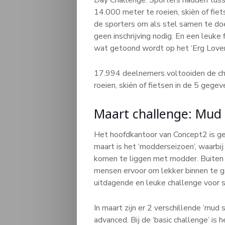
14.000 meter te roeien, skiën of fie
de sporters om als stel samen te do
geen inschrijving nodig. En een leuke 
wat getoond wordt op het ‘Erg Lover
17.994 deelnemers voltooiden de cha
roeien, skiën of fietsen in de 5 gege
Maart challenge: Mud
Het hoofdkantoor van Concept2 is geve
maart is het ‘modderseizoen’, waarb
komen te liggen met modder. Buiten 
mensen ervoor om lekker binnen te ga
uitdagende en leuke challenge voor s
In maart zijn er 2 verschillende ‘mu
advanced. Bij de ‘basic challenge’ is