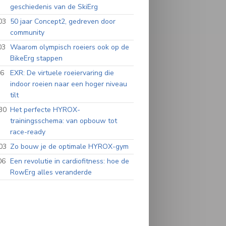
geschiedenis van de SkiErg
03
50 jaar Concept2, gedreven door
community
03
Waarom olympisch roeiers ook op de
BikeErg stappen
06
EXR: De virtuele roeiervaring die
indoor roeien naar een hoger niveau
tilt
30
Het perfecte HYROX-
trainingsschema: van opbouw tot
race-ready
03
Zo bouw je de optimale HYROX-gym
06
Een revolutie in cardiofitness: hoe de
RowErg alles veranderde