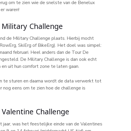
rug om te zien wie de snelste van de Benelux
er waren!
 Military Challenge
nd de Military Challenge plaats. Hierbij mocht
RowErg, SkiErg of BikeErg). Het doel was simpel:
 maand februari. Heel anders dan de Tour De
ngesteld. De Military Challenge is dan ook echt
en uit hun comfort zone te laten gaan.
n te sturen en daarna wordt de data verwerkt tot
r nog eens om te zien hoe de challenge is
 Valentine Challenge
jaar, was het feestelijke einde van de Valentines
en 9 en 14 februari (middernacht US tijd) om