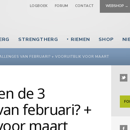
Jump to navigation
LOGBOEK
FORUM
CONTACT
WEBSHOP →
EERG
STRENGTHERG
RIEMEN
SHOP
NI
▼
HALLENGES VAN FEBRUARI? + VOORUITBLIK VOOR MAART
en de 3
FO
van februari? +
 voor maart