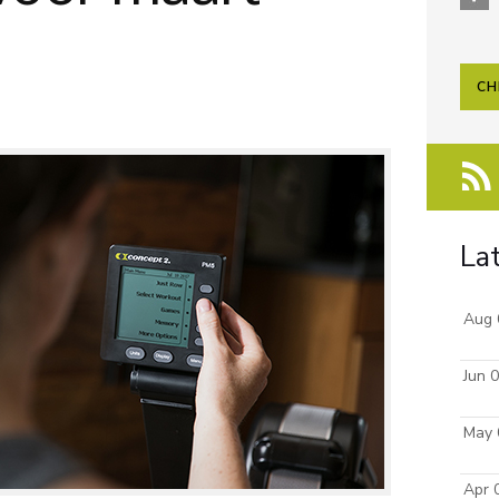
CH
La
Aug 
Jun 
May 
Apr 