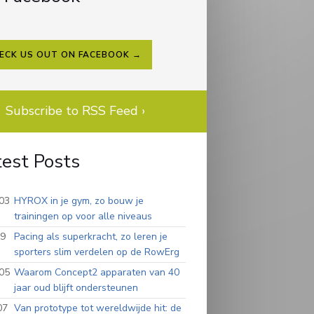
ECK US OUT ON FACEBOOK →
Subscribe to RSS Feed ›
test Posts
03
HYROX in je gym, zo bouw je
trainingen op voor alle niveaus
09
Pacing als superkracht, zo leren je
sporters slim verdelen op de RowErg
05
Waarom Concept2 apparaten van 40
jaar oud blijft ondersteunen
07
Van prototype tot wereldwijde hit: de