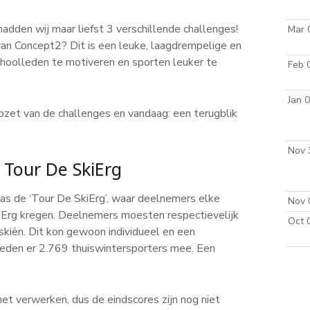
 hadden wij maar liefst 3 verschillende challenges!
Mar 
van Concept2? Dit is een leuke, laagdrempelige en
hoolleden te motiveren en sporten leuker te
Feb 
Jan 
pzet van de challenges en vandaag: een terugblik
Nov 
 Tour De SkiErg
as de ‘Tour De SkiErg’, waar deelnemers elke
Nov 
iErg kregen. Deelnemers moesten respectievelijk
Oct 
kiën. Dit kon gewoon individueel en een
l deden er 2.769 thuiswintersporters mee. Een
t verwerken, dus de eindscores zijn nog niet