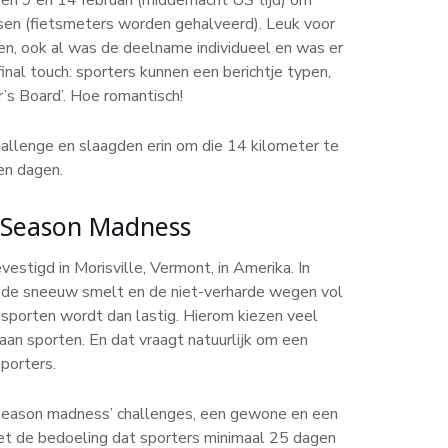
tsen (fietsmeters worden gehalveerd). Leuk voor
en, ook al was de deelname individueel en was er
final touch: sporters kunnen een berichtje typen,
’s Board’. Hoe romantisch!
llenge en slaagden erin om die 14 kilometer te
ven dagen.
 Season Madness
stigd in Morisville, Vermont, in Amerika. In
ij de sneeuw smelt en de niet-verharde wegen vol
sporten wordt dan lastig. Hierom kiezen veel
an sporten. En dat vraagt natuurlijk om een
porters.
d season madness’ challenges, een gewone en een
 het de bedoeling dat sporters minimaal 25 dagen