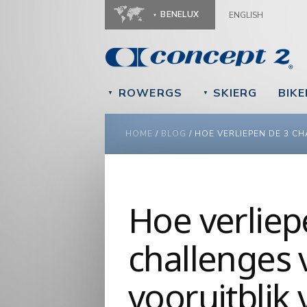
BENELUX
ENGLISH
ROWERGS
SKIERG
BIK
▼
▼
YOU ARE HERE
HOME
/
BLOG
/
HOE VERLIEPEN DE 3 C
Hoe verliep
challenges 
vooruitblik