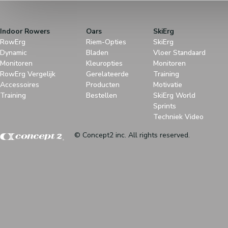
Indoor Rowers
Oars
SkiErg
RowErg
Riem-Opties
SkiErg
Dynamic
Bladen
Vloer Standaard
Monitoren
Kleuropties
Monitoren
RowErg Vergelijk
Gerelateerde
Training
Accessoires
Producten
Motivatie
Training
Bestellen
SkiErg World
Sprints
Techniek Video
© Concept2 inc. All rights reserved.