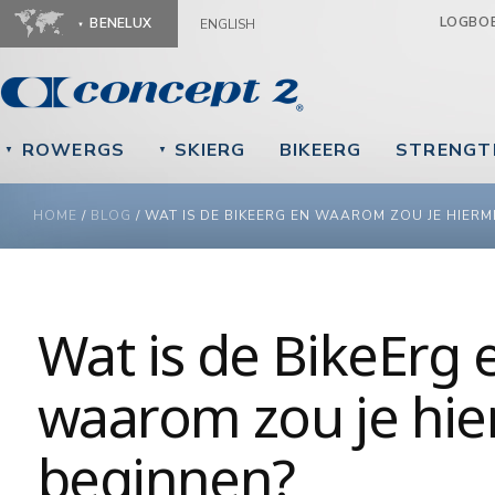
Ju
LOGBO
BENELUX
ENGLISH
ROWERGS
SKIERG
BIKEERG
STRENGT
▼
▼
YOU ARE HERE
HOME
/
BLOG
/
WAT IS DE BIKEERG EN WAAROM ZOU JE HIERM
Wat is de BikeErg 
waarom zou je hi
beginnen?