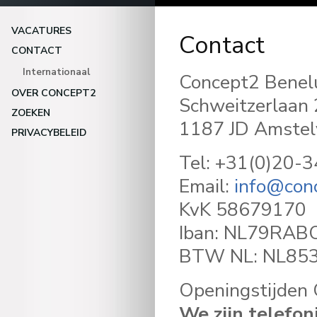
VACATURES
Contact
CONTACT
Internationaal
Concept2 Benel
OVER CONCEPT2
Schweitzerlaan
ZOEKEN
1187 JD Amstel
PRIVACYBELEID
Tel: +31(0)20-
Email:
info@con
KvK 58679170
Iban: NL79RAB
BTW NL: NL85
Openingstijden 
We zijn telefon