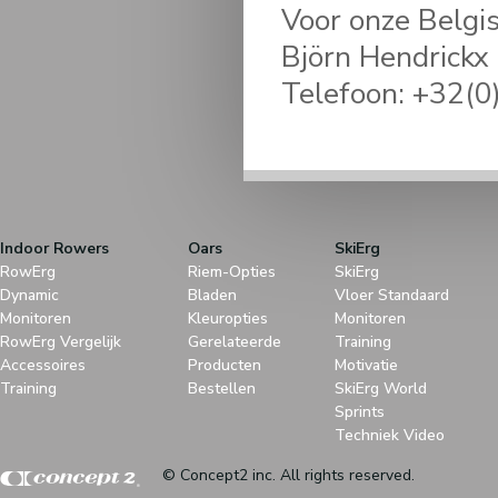
Voor onze Belgi
Björn Hendrickx
Telefoon: +32(0
Indoor Rowers
Oars
SkiErg
RowErg
Riem-Opties
SkiErg
Dynamic
Bladen
Vloer Standaard
Monitoren
Kleuropties
Monitoren
RowErg Vergelijk
Gerelateerde
Training
Accessoires
Producten
Motivatie
Training
Bestellen
SkiErg World
Sprints
Techniek Video
© Concept2 inc. All rights reserved.