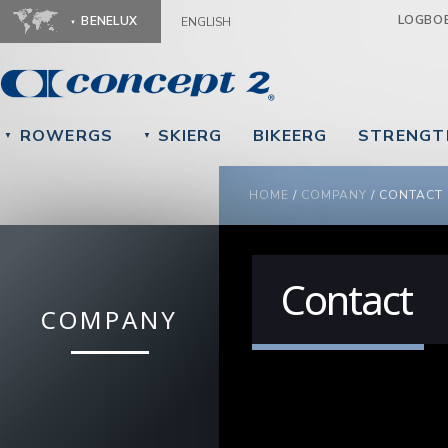
Ju
LOGBO
BENELUX
ENGLISH
ROWERGS
SKIERG
BIKEERG
STRENGT
▼
▼
YOU ARE HERE
HOME
/
COMPANY
/
CONTACT
Contact
COMPANY