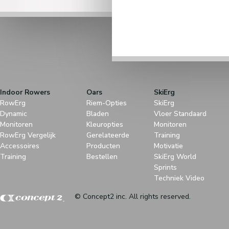
Indoor Rowers
Oars
SkiErg
RowErg
Riem-Opties
SkiErg
Dynamic
Bladen
Vloer Standaard
Monitoren
Kleuropties
Monitoren
RowErg Vergelijk
Gerelateerde
Training
Accessoires
Producten
Motivatie
Training
Bestellen
SkiErg World
Sprints
Techniek Video
© Concept2 inc. All rights reserved.