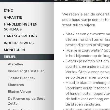
DYNO
We raden je aan de onderst
GARANTIE
onderhoud van je riemen te 
HANDLEIDINGEN EN
staat zullen blijven
SCHEMA'S
Maak er een gewoonte va
HARTSLAGMETING
stelen, manchetten en kr
INDOOR ROWERS
beschadigingen of slijtage
MONITOREN
Roei je in zout water? Spo
in het bijzonder op de kr
RIEMEN
Gebruik je riemen niet om 
Afstellen
splinters en andere schad
Binnenlengte instellen
Vortex Strip kunnen na ve
ze op deze manier worden
Totale Bladhoek
Houd je bladen omhoog al
Monteren
voorkomt versplintering e
Bladen Verven
of harde houten oppervla
De Riemen op de Boot
de holle kant omhoog om
Zetten
de bladen verslijten.
Het wordt niet aangeraden