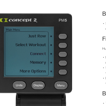
B
F
Hu
B