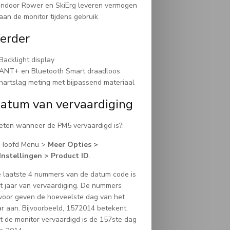
Indoor Rower en SkiErg leveren vermogen
aan de monitor tijdens gebruik
erder
Backlight display
ANT+ en Bluetooth Smart draadloos
hartslag meting met bijpassend materiaal
atum van vervaardiging
ten wanneer de PM5 vervaardigd is?:
Hoofd Menu >
Meer Opties >
Instellingen > Product ID
.
 laatste 4 nummers van de datum code is
t jaar van vervaardiging. De nummers
voor geven de hoeveelste dag van het
ar aan. Bijvoorbeeld, 1572014 betekent
t de monitor vervaardigd is de 157ste dag