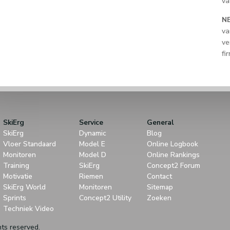
va
NB
va
ve
fi
SkiErg
Service
General
SkiErg
Dynamic
Blog
Vloer Standaard
Model E
Online Logbook
Monitoren
Model D
Online Rankings
Training
SkiErg
Concept2 Forum
Motivatie
Riemen
Contact
SkiErg World
Monitoren
Sitemap
Sprints
Concept2 Utility
Zoeken
Techniek Video
hts reserved.