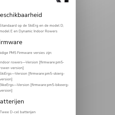
eschikbaarheid
Standaard op de SkiErg en de model D,
model E en Dynamic Indoor Rowers
irmware
idige PM5 Firmware versies zijn:
Indoor rowers—Version [firmware:pm5-
rower-version]
SkiErgs—Version [firmware:pm5-skierg-
version]
BikeErgs—Version [firmware:pm5-bikeerg-
version]
atterijen
Twee D-cel batterijen