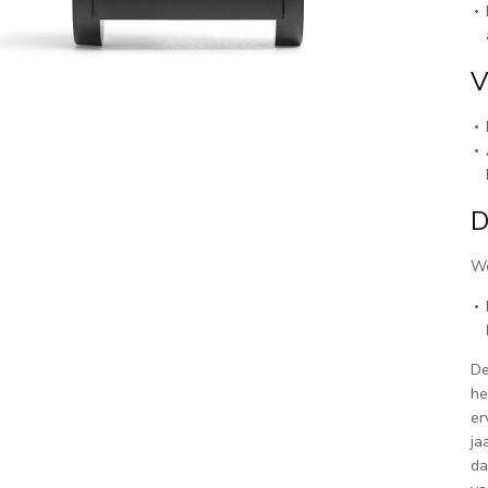
V
D
We
De
he
er
ja
da