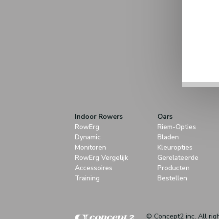
Indoor Rowers
Oars
RowErg
Riem-Opties
Dynamic
Bladen
Monitoren
Kleuropties
RowErg Vergelijk
Gerelateerde
Accessoires
Producten
Training
Bestellen
© Concept2 inc. All rig