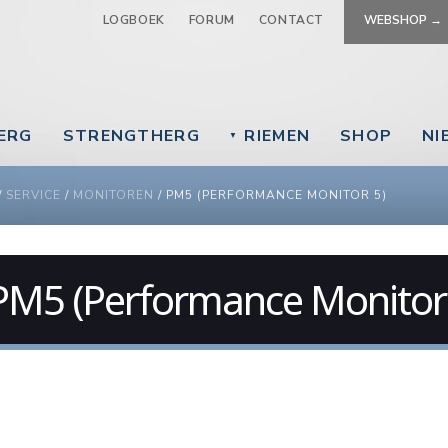
Jump to navigation
LOGBOEK
FORUM
CONTACT
WEBSHOP →
EERG
STRENGTHERG
RIEMEN
SHOP
NI
▼
 ARE HERE
/
SERVICE
/
MONITOREN
/
PM5 (PERFORMANCE MONITOR 5)
PM5 (Performance Monitor