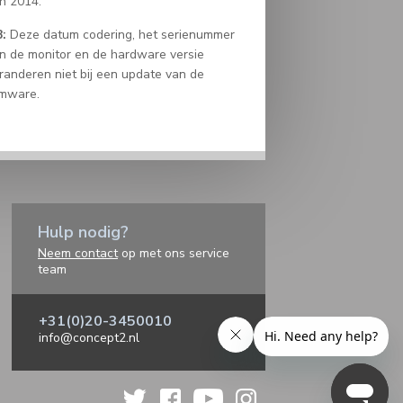
n 2014.
:
Deze datum codering, het serienummer
n de monitor en de hardware versie
randeren niet bij een update van de
rmware.
Hulp nodig?
Neem contact
op met ons service
team
+31(0)20-3450010
info@concept2.nl