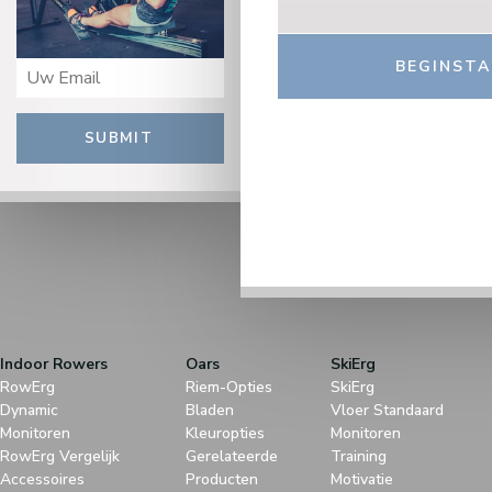
SUBMIT
Indoor Rowers
Oars
SkiErg
RowErg
Riem-Opties
SkiErg
Dynamic
Bladen
Vloer Standaard
Monitoren
Kleuropties
Monitoren
RowErg Vergelijk
Gerelateerde
Training
Accessoires
Producten
Motivatie