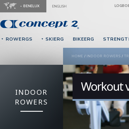
Ju
LOGBO
BENELUX
ENGLISH
ROWERGS
SKIERG
BIKEERG
STRENGT
▼
▼
YOU ARE HERE
HOME
/
INDOOR ROWERS
/
TR
Workout v
INDOOR
ROWERS