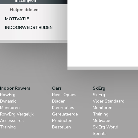
Inschrijven
Hulpmiddelen
MOTIVATIE
INDOORWEDSTRIJDEN
Indoor Rowers
Oars
SkiErg
RowErg
Riem-Opties
SkiErg
Dynamic
Bladen
Vloer Standaard
Monitoren
Kleuropties
Monitoren
RowErg Vergelijk
Gerelateerde
Training
Accessoires
Producten
Motivatie
Training
Bestellen
SkiErg World
Sprints