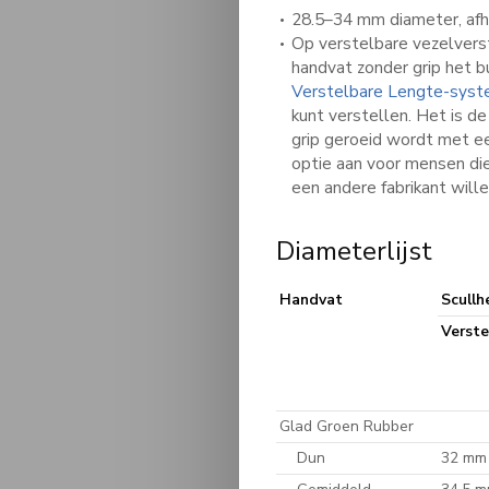
28.5–34 mm diameter, afha
Op verstelbare vezelverst
handvat zonder grip het b
Verstelbare Lengte-sys
kunt verstellen. Het is d
grip geroeid wordt met e
optie aan voor mensen die
een andere fabrikant wille
Diameterlijst
Handvat
Scullh
Verste
Glad Groen Rubber
Dun
32 mm