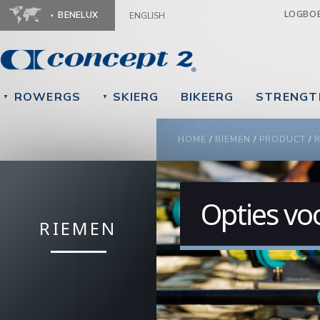
Ju
LOGBO
BENELUX
ENGLISH
ROWERGS
SKIERG
BIKEERG
STRENGT
▼
▼
YOU ARE HERE
HOME
/
RIEMEN
/
PRODUCT
/
R
Opties vo
RIEMEN