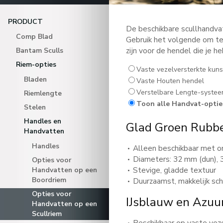
PRODUCT
De beschikbare scullhandva
Comp Blad
Gebruik het volgende om te
zijn voor de hendel die je h
Bantam Sculls
Riem-opties
Vaste vezelversterkte kuns
Bladen
Vaste Houten hendel
Verstelbare Lengte-syste
Riemlengte
Toon alle Handvat-optie
Stelen
Handles en
Glad Groen Rubb
Handvatten
Handles
Alleen beschikbaar met 
Diameters: 32 mm (dun), 3
Opties voor
Stevige, gladde textuur
Handvatten op een
Boordriem
Duurzaamst, makkelijk sc
Opties voor
IJsblauw en Azu
Handvatten op een
Scullriem
Beschikbaar op vaste vez