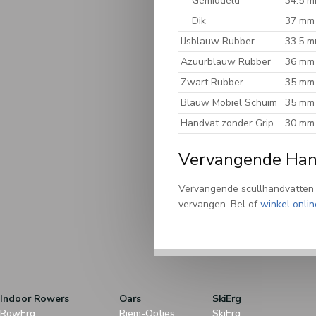
Gemiddeld
34.5 
Dik
37 mm
IJsblauw Rubber
33.5 
Azuurblauw Rubber
36 mm
Zwart Rubber
35 mm
Blauw Mobiel Schuim
35 mm
Handvat zonder Grip
30 mm
Vervangende Han
Vervangende scullhandvatten 
vervangen. Bel of
winkel onlin
Indoor Rowers
Oars
SkiErg
RowErg
Riem-Opties
SkiErg