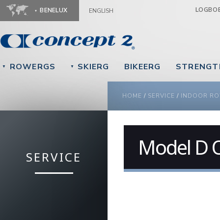
Ju
LOGBO
BENELUX
ENGLISH
ROWERGS
SKIERG
BIKEERG
STRENGT
▼
▼
YOU ARE HERE
HOME
/
SERVICE
/
INDOOR R
Model D O
SERVICE