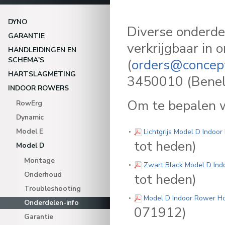
DYNO
Diverse onderde
GARANTIE
verkrijgbaar in 
HANDLEIDINGEN EN
SCHEMA'S
(
orders@concep
HARTSLAGMETING
3450010 (Benelu
INDOOR ROWERS
Om te bepalen we
RowErg
Dynamic
Model E
Lichtgrijs Model D Indoo
tot heden)
Model D
Montage
Zwart Black Model D Ind
Onderhoud
tot heden)
Troubleshooting
Model D Indoor Rower Ho
Onderdelen-info
071912)
Garantie