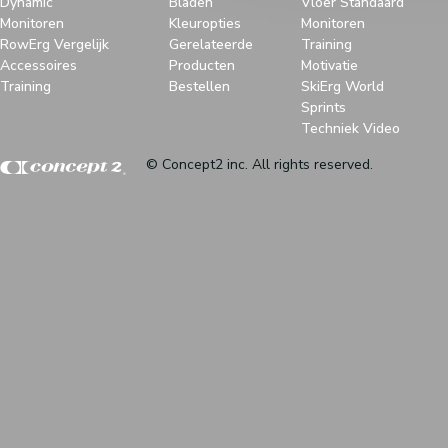
Dynamic
Bladen
Vloer Standaard
Monitoren
Kleuropties
Monitoren
RowErg Vergelijk
Gerelateerde
Training
Accessoires
Producten
Motivatie
Training
Bestellen
SkiErg World
Sprints
Techniek Video
© Concept2 inc. All rights reserved.