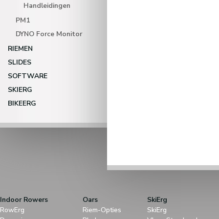
Handleidingen
PM1
DYNO Force Monitor
RIEMEN
SLIDES
SOFTWARE
SKIERG
BIKEERG
Indoor Rowers
Oars
SkiErg
RowErg
Riem-Opties
SkiErg