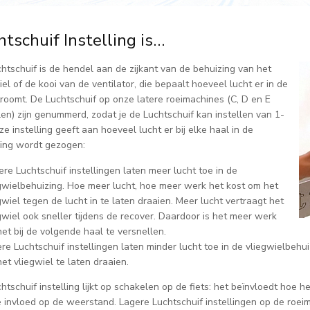
htschuif Instelling is…
htschuif is de hendel aan de zijkant van de behuizing van het
iel of de kooi van de ventilator, die bepaalt hoeveel lucht er in de
troomt. De Luchtschuif op onze latere roeimachines (C, D en E
en) zijn genummerd, zodat je de Luchtschuif kan instellen van 1-
ze instelling geeft aan hoeveel lucht er bij elke haal in de
ing wordt gezogen:
re Luchtschuif instellingen laten meer lucht toe in de
gwielbehuizing. Hoe meer lucht, hoe meer werk het kost om het
gwiel tegen de lucht in te laten draaien. Meer lucht vertraagt het
gwiel ook sneller tijdens de recover. Daardoor is het meer werk
et bij de volgende haal te versnellen.
re Luchtschuif instellingen laten minder lucht toe in de vliegwielbehui
et vliegwiel te laten draaien.
htschuif instelling lijkt op schakelen op de fiets: het beïnvloedt hoe 
e invloed op de weerstand. Lagere Luchtschuif instellingen op de roeim