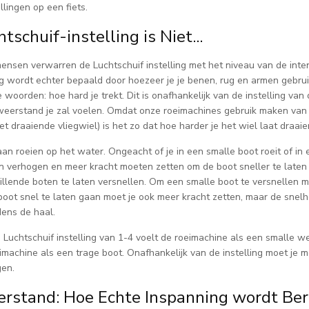
llingen op een fiets.
tschuif-instelling is Niet...
ensen verwarren de Luchtschuif instelling met het niveau van de intens
ng wordt echter bepaald door hoezeer je je benen, rug en armen gebr
 woorden: hoe hard je trekt. Dit is onafhankelijk van de instelling van 
eerstand je zal voelen. Omdat onze roeimachines gebruik maken va
et draaiende vliegwiel) is het zo dat hoe harder je het wiel laat draai
an roeien op het water. Ongeacht of je in een smalle boot roeit of in ee
 verhogen en meer kracht moeten zetten om de boot sneller te laten g
illende boten te laten versnellen. Om een smalle boot te versnellen mo
boot snel te laten gaan moet je ook meer kracht zetten, maar de snel
jdens de haal.
n Luchtschuif instelling van 1-4 voelt de roeimachine als een smalle wed
imachine als een trage boot. Onafhankelijk van de instelling moet je me
en.
rstand: Hoe Echte Inspanning wordt Be