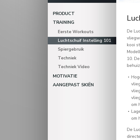
PRODUCT
Luc
TRAINING
De Luc
Eerste Workouts
vliegw
Luchtschuif Instelling 101
kooi s
Spiergebruik
Modell
Techniek
10. De
behuiz
Techniek Video
MOTIVATIE
Hoge
vlie
AANGEPAST SKIËN
vlie
vlie
om h
Lage
om h
De Luc
direct