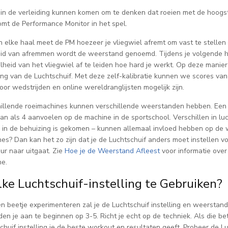
 in de verleiding kunnen komen om te denken dat roeien met de hoogste 
omt de Performance Monitor in het spel.
 elke haal meet de PM hoezeer je vliegwiel afremt om vast te stellen ho
id van afremmen wordt de weerstand genoemd. Tijdens je volgende h
lheid van het vliegwiel af te leiden hoe hard je werkt. Op deze manie
ling van de Luchtschuif. Met deze zelf-kalibratie kunnen we scores van
or wedstrijden en online wereldranglijsten mogelijk zijn.
illende roeimachines kunnen verschillende weerstanden hebben. Een L
kan als 4 aanvoelen op de machine in de sportschool. Verschillen in l
r in de behuizing is gekomen – kunnen allemaal invloed hebben op de 
es? Dan kan het zo zijn dat je de Luchtschuif anders moet instellen 
ur naar uitgaat. Zie
Hoe je de Weerstand Afleest
voor informatie over
e.
ke Luchtschuif-instelling te Gebruiken?
n beetje experimenteren zal je de Luchtschuif instelling en weerstand
en je aan te beginnen op 3-5. Richt je echt op de techniek. Als die be
chuif instelling je de beste workout en resultaten geeft. Probeer de Lu