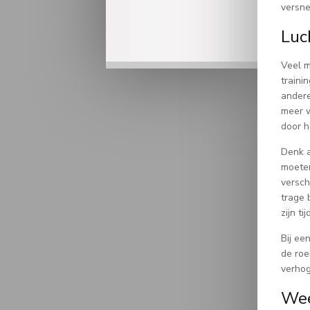
versne
Luch
Veel m
traini
andere
meer w
door h
Denk a
moeten
versch
trage 
zijn ti
Bij ee
de roe
verhog
Wee