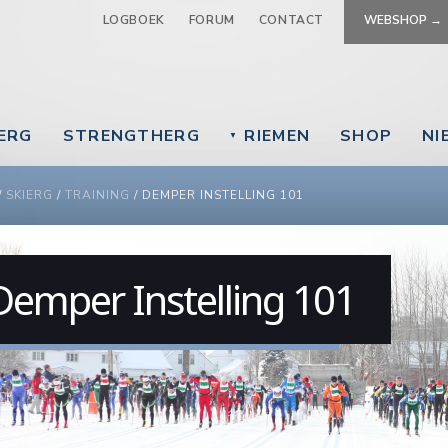
Jump to navigation
LOGBOEK
FORUM
CONTACT
WEBSHOP →
EERG
STRENGTHERG
RIEMEN
SHOP
NI
▼
 ARE HERE
/
SKIERG
/
TRAINING
/
DEMPER INSTELLING 101
Demper Instelling 101