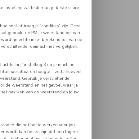
instelling zal leiden tot je beste score.
e snel of traag je “condities” zijn. Deze
aal gebruikt de PM je weerstand om van
r wordt je echte inzet berekend los van de
 verschillende roeimachines vergelijken,
uchtschuif instelling 3 op je machine
uchttemperatuur en hoogte – zelfs hoeveel
weerstand. Gebruik je verschillende
voor de weerstand en het gevoel waar je
 het nakijken van de weerstand op jouw
 vinden die het beste werken voor jou.
ter wordt kan het zo zijn dat een lagere
chtschuif hendel niet te hoog te zetten.