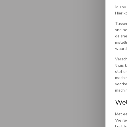
Je zou
Hier k
Tussen
snelhe
de sne
instel
waardo
Versch
thuis 
stof e
machin
voorke
machin
Wel
Met ee
We rad
Luchts