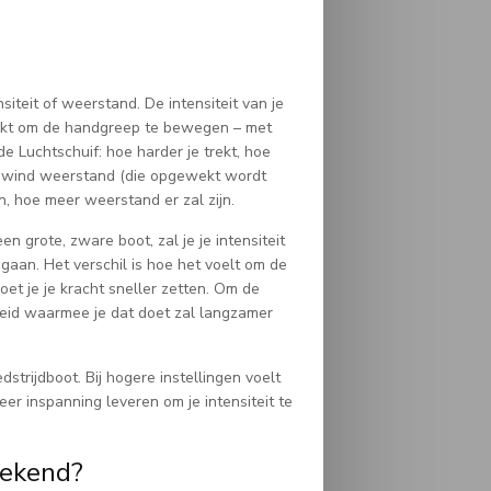
iteit of weerstand. De intensiteit van je
uikt om de handgreep te bewegen – met
de Luchtschuif: hoe harder je trekt, hoe
n wind weerstand (die opgewekt wordt
en, hoe meer weerstand er zal zijn.
n grote, zware boot, zal je je intensiteit
aan. Het verschil is hoe het voelt om de
et je je kracht sneller zetten. Om de
heid waarmee je dat doet zal langzamer
strijdboot. Bij hogere instellingen voelt
er inspanning leveren om je intensiteit te
rekend?