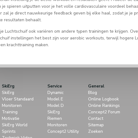
n je spieren uitputten voor je het volle cardiovasculaire voordeel beha
r zal je direct nauwkeurige feedback geven bij elke haal, zodat je je 
te resultaten behaalt.
 je Luchtschuif ook variëren om andere typen trainingen te krijgen. Ov
chuif instellingen het best zijn voor aerobic workouts, terwijl hogere L
en krachttraining maken.
SkiErg
Service
General
SkiErg
Dynamic
Blog
Vloer Standaard
Model E
Online Logbook
Monitoren
Model D
Online Rankings
Training
SkiErg
Concept2 Forum
Motivatie
Riemen
Contact
SkiErg World
Monitoren
Sitemap
Sprints
Concept2 Utility
Zoeken
Techniek Video