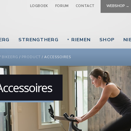
Jump to navigation
LOGBOEK
FORUM
CONTACT
WEBSHOP →
EERG
STRENGTHERG
RIEMEN
SHOP
NI
▼
 ARE HERE
/
BIKEERG
/
PRODUCT
/
ACCESSOIRES
Accessoires