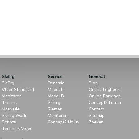
SkiErg
Service
General
SkiErg
Dynamic
Blog
Vloer Standaard
Model E
Online Logbook
Monitoren
Model D
Online Rankings
Training
SkiErg
Concept2 Forum
Motivatie
Riemen
Contact
SkiErg World
Monitoren
Sitemap
Sprints
Concept2 Utility
Zoeken
Techniek Video