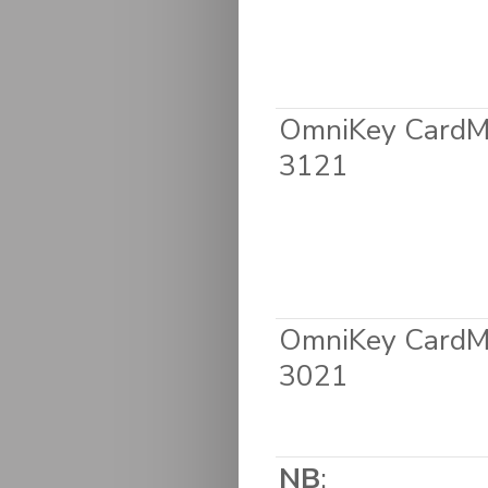
OmniKey Card
3121
OmniKey Card
3021
NB
: