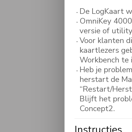
De LogKaart 
OmniKey 4000
versie of util
Voor klanten 
kaartlezers ge
Workbench te i
Heb je problem
herstart de Ma
“Restart/Herst
Blijft het pro
Concept2.
Instructies