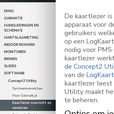
DYNO
De kaartlezer is
GARANTIE
apparaat voor 
HANDLEIDINGEN EN
SCHEMA'S
gebruikers welk
HARTSLAGMETING
op een LogKaart 
INDOOR ROWERS
nodig voor PM5 
MONITOREN
kaartlezer werk
RIEMEN
de
Concept2 Uti
SLIDES
van de
LogKaart
SOFTWARE
Concept2 Utility
kaartlezer leest
Systeemvereisten
Utility maakt he
Hoe Gebruik je
te beheren.
Kaartlezer overzicht en
vereisten
Opties om je