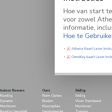
Hoe van start te
voor zowel Athe
informatie, inclu
Hoe te Gebruike
Athena Kaart Lezer Instru
OmniKey kaart Lezer Inst
Indoor Rowers
Oars
SkiErg
RowErg
Riem-Opties
SkiErg
Dynamic
Bladen
Vloer Standaard
Monitoren
Kleuropties
Monitoren
RowErg Vergelijk
Gerelateerde
Training