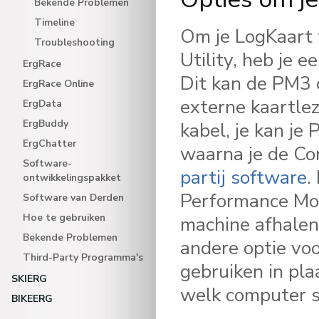
Bekende Problemen
Timeline
Om je LogKaart 
Troubleshooting
Utility, heb je 
ErgRace
Dit kan de PM3 o
ErgRace Online
externe kaartle
ErgData
ErgBuddy
kabel, je kan j
ErgChatter
waarna je de Co
Software-
partij software
.
ontwikkelingspakket
Performance Mon
Software van Derden
Hoe te gebruiken
machine afhalen
Bekende Problemen
andere optie voo
Third-Party Programma's
gebruiken in pla
SKIERG
welk computer sy
BIKEERG