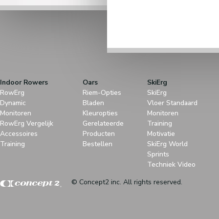
Indoor Rowers
Oars
SkiErg
RowErg
Riem-Opties
SkiErg
Dynamic
Bladen
Vloer Standaard
Monitoren
Kleuropties
Monitoren
RowErg Vergelijk
Gerelateerde
Training
Accessoires
Producten
Motivatie
Training
Bestellen
SkiErg World
Sprints
Techniek Video
© Concept2 inc. All rights reserved.