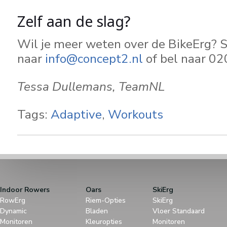
Zelf aan de slag?
Wil je meer weten over de BikeErg? S
naar
info@concept2.nl
of bel naar 0
Tessa Dullemans, TeamNL
Tags:
Adaptive
,
Workouts
Indoor Rowers
Oars
SkiErg
RowErg
Riem-Opties
SkiErg
Dynamic
Bladen
Vloer Standaard
Monitoren
Kleuropties
Monitoren