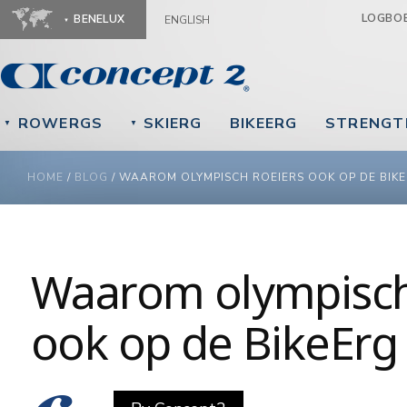
Ju
LOGBO
BENELUX
ENGLISH
ROWERGS
SKIERG
BIKEERG
STRENGT
▼
▼
YOU ARE HERE
HOME
/
BLOG
/
WAAROM OLYMPISCH ROEIERS OOK OP DE BIKE
Waarom olympisch
ook op de BikeErg