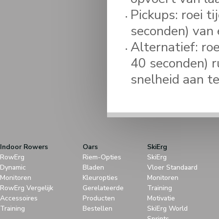
Pickups: roei t
seconden) van 
Alternatief: r
40 seconden) ru
snelheid aan te
Indoor Rowers
Oars
SkiErg
RowErg
Riem-Opties
SkiErg
Dynamic
Bladen
Vloer Standaard
Monitoren
Kleuropties
Monitoren
RowErg Vergelijk
Gerelateerde
Training
Accessoires
Producten
Motivatie
Training
Bestellen
SkiErg World
Sprints