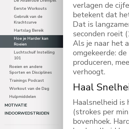
De Anaerobe Drempel
verlagen de cijf
Eerste Workouts
betekent dat he
Gebruik van de
Dat is langzame
Krachtcurve
Hartslag Bereik
seconden roeit (
Hoe je Harder kan
Als je naar het 
Roeien
omgekeerde: de c
Luchtschuif Instelling
101
produceren, meer
Roeien en andere
verhoogt.
Sporten en Disciplines
Trainings Podcast
Haal Snelhe
Workout van de Dag
Hulpmiddelen
Haalsnelheid is 
MOTIVATIE
(strokes per min
INDOORWEDSTRIJDEN
bovenhoek. Hard