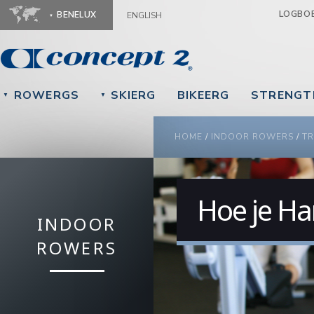
Ju
LOGBO
BENELUX
ENGLISH
ROWERGS
SKIERG
BIKEERG
STRENGT
▼
▼
YOU ARE HERE
HOME
/
INDOOR ROWERS
/
TR
Hoe je Ha
INDOOR
ROWERS