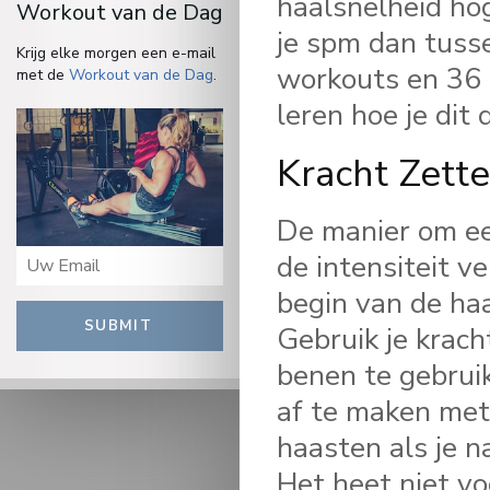
haalsnelheid hog
Workout van de Dag
je spm dan tuss
Krijg elke morgen een e-mail
workouts en 36 o
met de
Workout van de Dag
.
leren hoe je dit 
Kracht Zett
De manier om een
de intensiteit v
begin van de haa
SUBMIT
Gebruik je kracht
benen te gebruik
af te maken met 
haasten als je n
Het heet niet vo