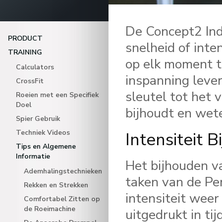
De Concept2 Ind
PRODUCT
snelheid of inten
TRAINING
op elk moment ti
Calculators
inspanning lever
CrossFit
sleutel tot het 
Roeien met een Specifiek
Doel
bijhoudt en wet
Spier Gebruik
Techniek Videos
Intensiteit 
Tips en Algemene
Informatie
Het bijhouden va
Ademhalingstechnieken
taken van de Pe
Rekken en Strekken
intensiteit weer
Comfortabel Zitten op
de Roeimachine
uitgedrukt in tij