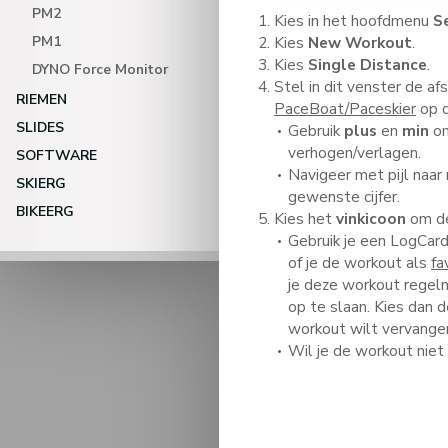
PM2
Kies in het hoofdmenu
S
PM1
Kies
New Workout
.
Kies
Single Distance
.
DYNO Force Monitor
Stel in dit venster de af
RIEMEN
PaceBoat/Paceskier
op d
SLIDES
Gebruik
plus
en
min
om
verhogen/verlagen.
SOFTWARE
Navigeer met pijl naar r
SKIERG
gewenste cijfer.
BIKEERG
Kies het
vinkicoon
om de
Gebruik je een LogCard
of je de workout als
fa
je deze workout regel
op te slaan. Kies dan 
workout wilt vervange
Wil je de workout niet