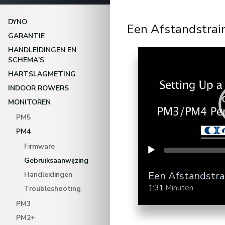
DYNO
Een Afstandstrain
GARANTIE
Video Player
HANDLEIDINGEN EN
SCHEMA'S
HARTSLAGMETING
INDOOR ROWERS
MONITOREN
PM5
PM4
Firmware
Gebruiksaanwijzing
Een Afstandstrai
Handleidingen
1:31
Minuten
Troubleshooting
PM3
PM2+