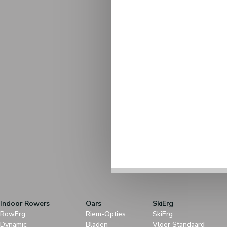
Indoor Rowers
Oars
SkiErg
RowErg
Riem-Opties
SkiErg
Dynamic
Bladen
Vloer Standaard