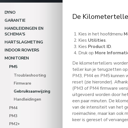
DYNO
De Kilometertelle
GARANTIE
HANDLEIDINGEN EN
Kies in het hoofdmenu
M
SCHEMA'S
Kies
Utilities
.
HARTSLAGMETING
Kies
Product ID
.
INDOOR ROWERS
Druk op
More Informati
MONITOREN
De kilometertellers worden
PM5
teller kun je terugzetten op
Troubleshooting
PM3, PM4 en PM5 kunnen w
reset (zie hieronder). Afhank
Firmware
(PM3 of PM4 firmware versi
Gebruiksaanwijzing
uitgevoerd worden door het
Handleidingen
een paar minuten. De kilome
van de intensiteit van het g
PM4
roeimachine, maar kan ook m
PM3
keer is gereset of vervange
PM2+