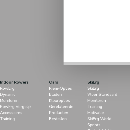
Indoor Rowers
Oars
SkiErg
RowErg
Riem-Opties
SkiErg
Dynamic
Bladen
Vloer Standaard
Monitoren
Kleuropties
Monitoren
RowErg Vergelijk
Gerelateerde
Training
Accessoires
Producten
Motivatie
Training
Bestellen
SkiErg World
Sprints